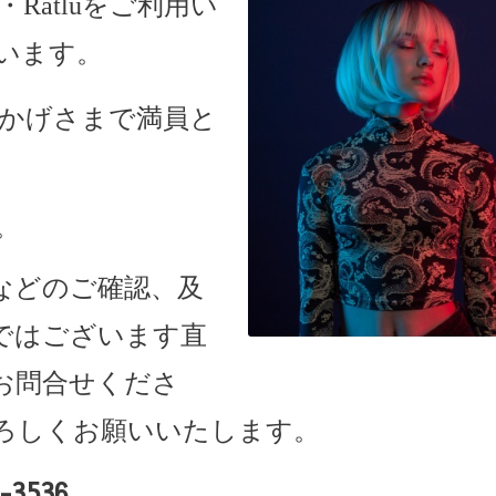
・Ratlu
をご利用い
います。
、おかげさまで満員と
。
などのご確認、及
ではございます直
お問合せくださ
ろしくお願いいたします。
-3536