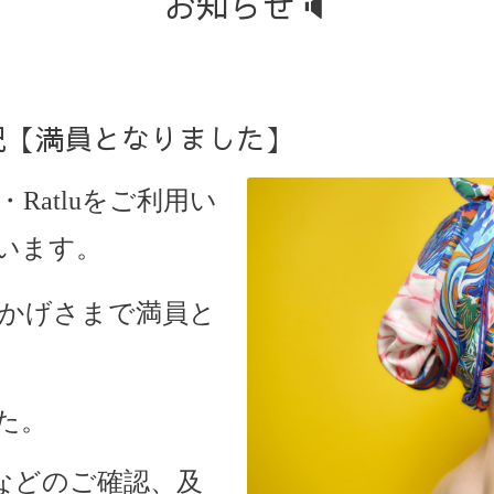
お知らせ🔈
状況【満員となりました】
・Ratlu
をご利用い
います。
、おかげさまで満員と
た。
などのご確認、及