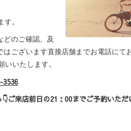
ます。
などのご確認、及
ではございます直接店舗までお電話にて
願いいたします。
-3536
ら
👇ご来店
前日の
21
：
00
までご予約いただ