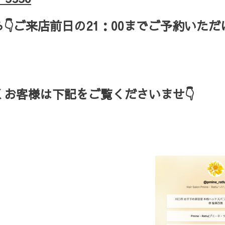
ら
👇ご来店
前日の
21
：
00
までご予約いただ
お客様は下記をご覧くださいませ👇