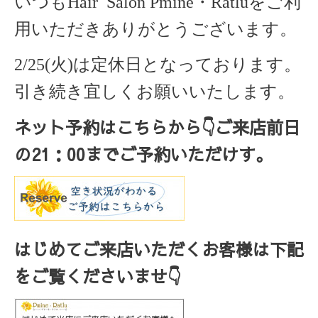
いつもHair Salon Pmine・Ratlu
をご利
用いただきありがとうございます。
2/25(火)は定休日となっております。
引き続き宜しくお願いいたします。
ネット予約はこちらから
👇ご来店
前日
の
21
：
00
までご予約いただけす。
はじめてご来店いただくお客様は下記
をご覧くださいませ👇