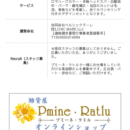
ロマハーブカラー・本格ヘッドスパ・白髪染
サービス
め・パーマ・縮毛矯正・当店のカットは毛
流、骨格などを考慮し、全てカウンセリング
付きのデザインカットとなります。
合同会社ベルシックマーレ
BELCHIC MARE LLC
運営会社
【適格請求書発行事業者登録番号】
T1030003014084
※現在スタッフの募集はしておりません。ご
応募いただいた方、ありがとうございまし
た。
Recruit（スタッフ募
集）
プミーネ・ラトルで一緒にお仕事をしていた
だける美容師さんを募集中です。正社員・パ
ート・歩合など、ご相談いただけます。