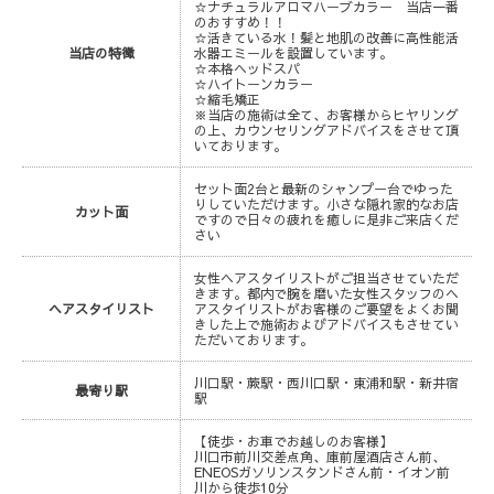
☆ナチュラルアロマハーブカラー 当店一番
のおすすめ！！
☆活きている水！髪と地肌の改善に高性能活
当店の特徴
水器エミールを設置しています。
☆本格ヘッドスパ
☆ハイトーンカラー
☆縮毛矯正
※当店の施術は全て、お客様からヒヤリング
の上、カウンセリングアドバイスをさせて頂
いております。
セット面2台と最新のシャンプー台でゆった
りしていただけます。小さな隠れ家的なお店
カット面
ですので日々の疲れを癒しに是非ご来店くだ
さい
女性ヘアスタイリストがご担当させていただ
きます。都内で腕を磨いた女性スタッフのヘ
ヘアスタイリスト
アスタイリストがお客様のご要望をよくお聞
きした上で施術およびアドバイスもさせてい
ただいております。
川口駅・蕨駅・西川口駅・東浦和駅・新井宿
最寄り駅
駅
【徒歩・お車でお越しのお客様】
川口市前川交差点角、庫前屋酒店さん前、
ENEOSガソリンスタンドさん前・イオン前
川から徒歩10分