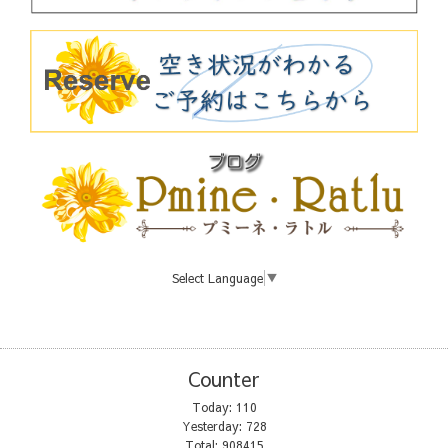
Select Language
▼
Counter
Today:
110
Yesterday:
728
Total:
908415