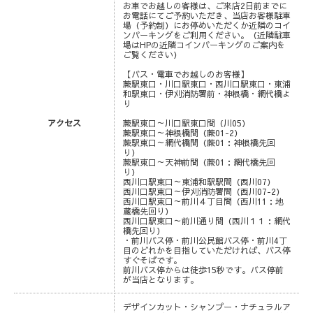
お車でお越しの客様は、ご来店2日前までに
お電話にてご予約いただき、当店お客様駐車
場（予約制）にお停めいただくか近隣のコイ
ンパーキングをご利用ください。（近隣駐車
場はHPの近隣コインパーキングのご案内を
ご覧ください）
【バス・電車でお越しのお客様】
蕨駅東口・川口駅東口・西川口駅東口・東浦
和駅東口・伊刈消防署前・神根橋・網代橋よ
り
アクセス
蕨駅東口～川口駅東口間（川05）
蕨駅東口～神根橋間（蕨01-2）
蕨駅東口～網代橋間（蕨01：神根橋先回
り）
蕨駅東口～天神前間（蕨01：網代橋先回
り）
西川口駅東口～東浦和駅駅間（西川07）
西川口駅東口～伊刈消防署間（西川07-2）
西川口駅東口～前川４丁目間（西川11：地
蔵橋先回り）
西川口駅東口～前川通り間（西川１１：網代
橋先回り）
・前川バス停・前川公民館バス停・前川4丁
目のどれかを目指していただければ、バス停
すぐそばです。
前川バス停からは徒歩15秒です。バス停前
が当店となります。
デザインカット・シャンプー・ナチュラルア