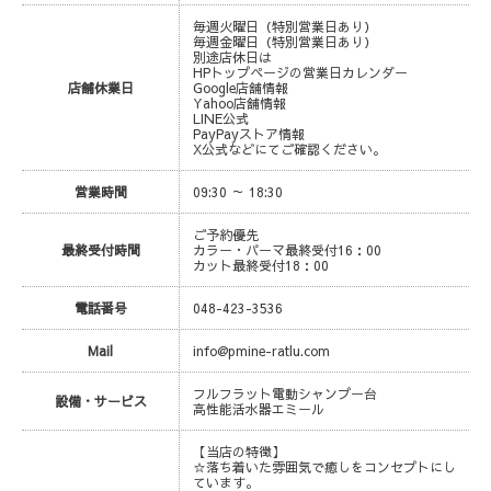
毎週火曜日（特別営業日あり）
毎週金曜日（特別営業日あり）
別途店休日は
HPトップページの営業日カレンダー
店舗休業日
Google店舗情報
Yahoo店舗情報
LINE公式
PayPayストア情報
X公式などにてご確認ください。
営業時間
09:30 ～ 18:30
ご予約優先
最終受付時間
カラー・パーマ最終受付16：00
カット最終受付18：00
電話番号
048-423-3536
Mail
info@pmine-ratlu.com
フルフラット電動シャンプー台
設備・サービス
高性能活水器エミール
【当店の特徴】
☆落ち着いた雰囲気で癒しをコンセプトにし
ています。