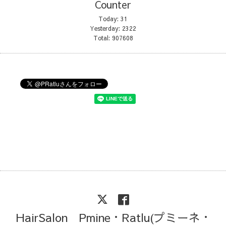
Counter
Today:
31
Yesterday:
2322
Total:
907608
HairSalon Pmine・Ratlu(プミーネ・