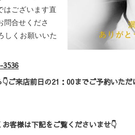
ではございます直
お問合せくださ
ろしくお願いいた
-3536
ら
👇ご来店
前日の
21
：
00
までご予約いただ
お客様は下記をご覧くださいませ👇