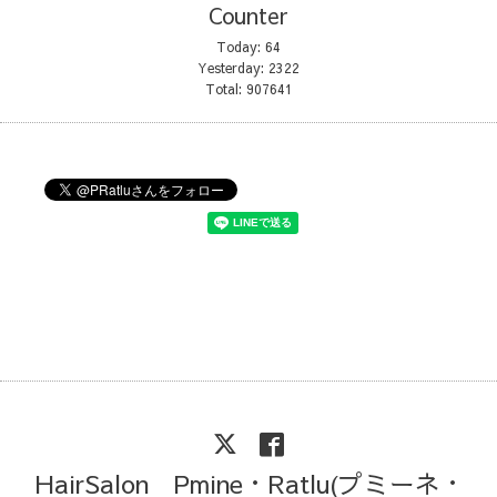
Counter
Today:
64
Yesterday:
2322
Total:
907641
HairSalon Pmine・Ratlu(プミーネ・