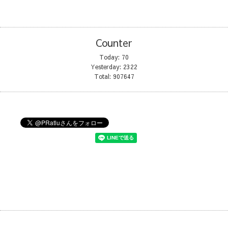
Counter
Today:
70
Yesterday:
2322
Total:
907647