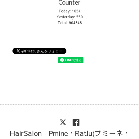
Counter
Today:
1054
Yesterday:
550
Total:
904848
HairSalon Pmine・Ratlu(プミーネ・