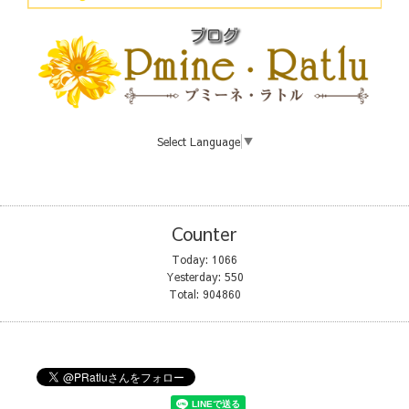
Select Language
▼
Counter
Today:
1066
Yesterday:
550
Total:
904860