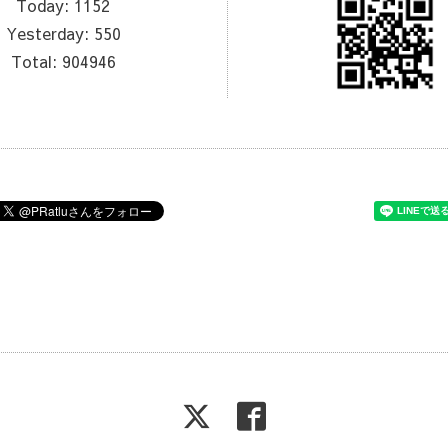
Today:
1152
Yesterday:
550
Total:
904946