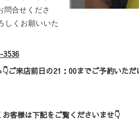
お問合せくださ
ろしくお願いいた
-3536
ら
👇ご来店
前日の
21
：
00
までご予約いただ
お客様は下記をご覧くださいませ👇