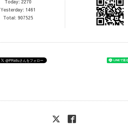
Today:
2270
Yesterday:
1461
Total:
907525