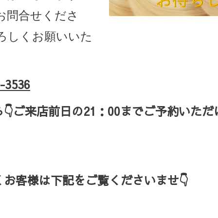
お問合せくださ
ろしくお願いいた
-3536
ら
👇ご来店
前日の
21
：
00
までご予約いただ
お客様は下記をご覧くださいませ👇