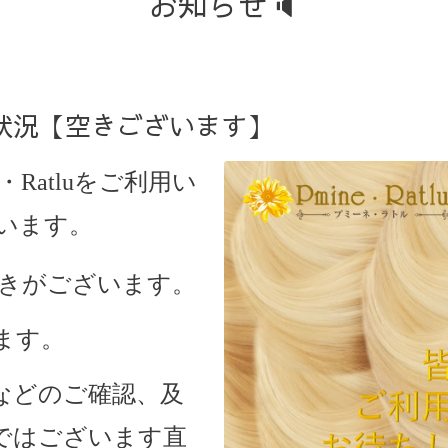
お知らせ🔈
約状況【空きございます】
・Ratlu
をご利用い
います。
、空きがございます。
ます。
などのご確認、及
ではございます直