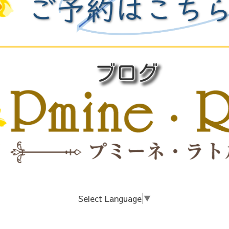
Select Language
▼