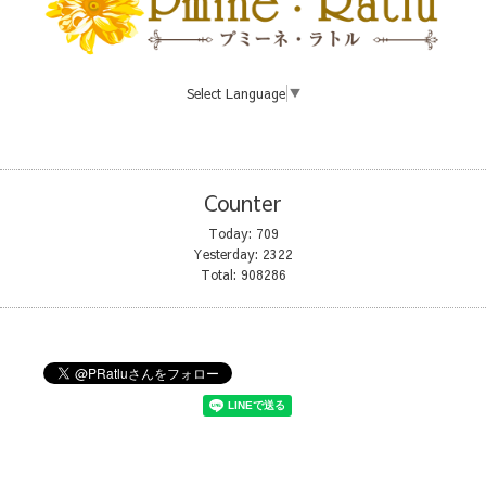
Select Language
▼
Counter
Today:
709
Yesterday:
2322
Total:
908286