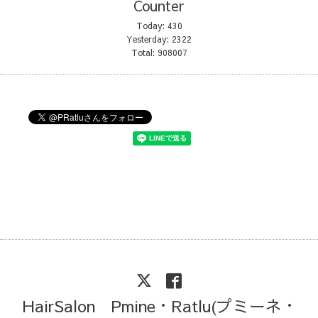
Counter
Today:
430
Yesterday:
2322
Total:
908007
HairSalon Pmine・Ratlu(プミーネ・