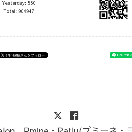
Yesterday:
550
Total:
904947
Salon Pmine・Ratlu(プミーネ