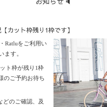
お知らせ🔈
状況【カット枠残り1枠です】
・Ratlu
をご利用い
います。
はカット枠が残り1枠
様のご予約お待ち
などのご確認、及