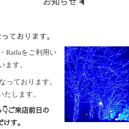
お知らせ🔈
となっております。
・Ratlu
をご利用い
います。
日となっております。
いたします。
ら
👇ご来店
前日の
だけす。