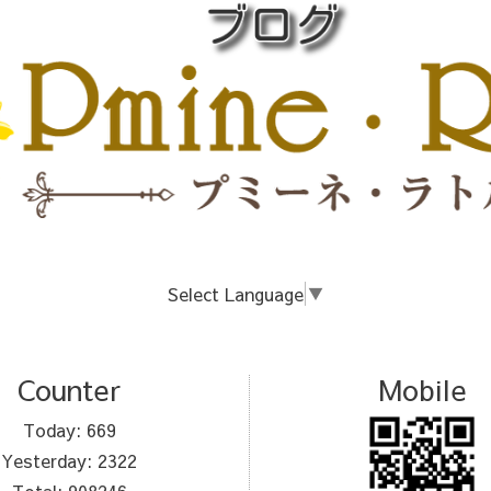
Select Language
▼
Counter
Mobile
Today:
669
Yesterday:
2322
Total:
908246