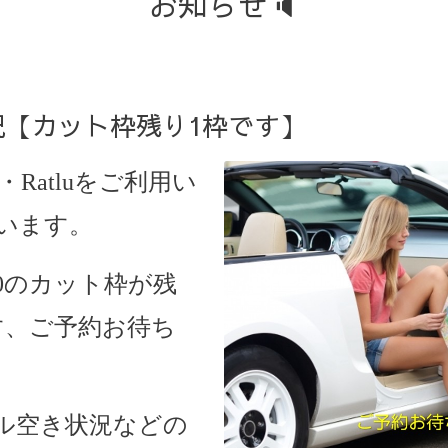
お知らせ🔈
状況【カット枠残り1枠です】
・Ratlu
をご利用い
います。
:30のカット枠が残
す、ご予約お待ち
ル空き状況などの