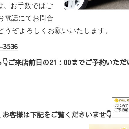
は、お手数ではご
お電話にてお問合
どうぞよろしくお願いいたします。
-3536
ら
👇ご来店
前日の
21
：
00
までご予約いただ
お客様は下記をご覧くださいませ👇