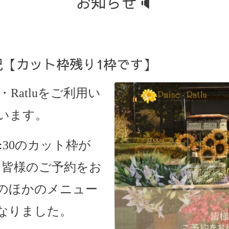
お知らせ🔈
状況【カット枠残り1枠です】
・Ratlu
をご利用い
います。
7:30のカット枠が
。
皆様のご予約をお
のほかのメニュー
なりました。