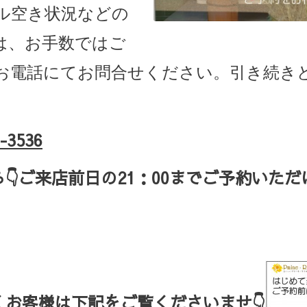
ル空き状況などの
は、お手数ではご
お電話にてお問合せください。引き続き
-3536
ら
👇ご来店
前日の
21
：
00
までご予約いただ
お客様は下記をご覧くださいませ👇