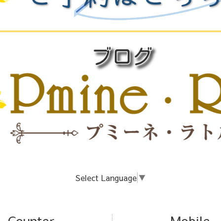
Select Language
▼
Counter
Mobile