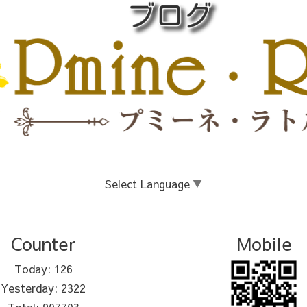
Select Language
▼
Counter
Mobile
Today:
126
Yesterday:
2322
Total:
907703