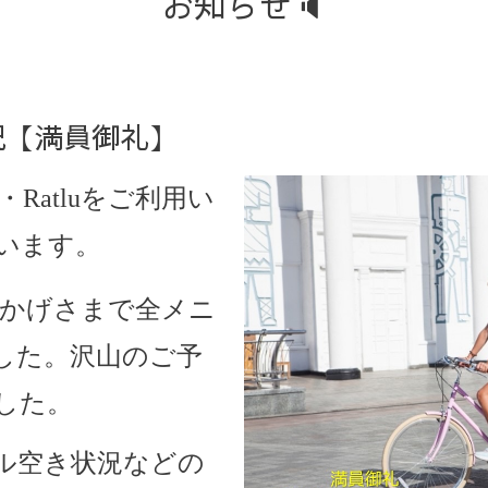
お知らせ🔈
状況【満員御礼】
・Ratlu
をご利用い
います。
おかげさまで全メニ
した。沢山のご予
した。
ル空き状況などの