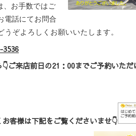
は、お手数ではご
お電話にてお問合
どうぞよろしくお願いいたします。
-3536
ら
👇ご来店
前日の
21
：
00
までご予約いただ
お客様は下記をご覧くださいませ👇