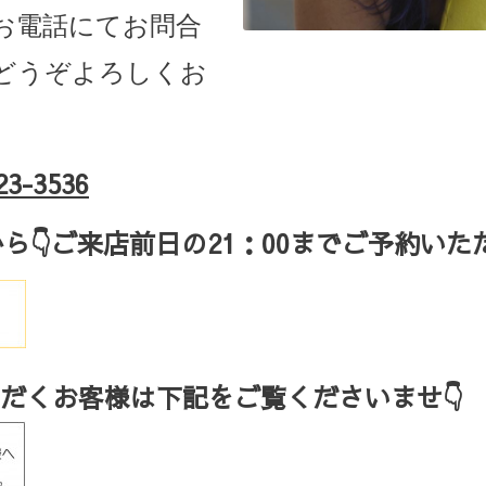
お電話にてお問合
どうぞよろしくお
23-3536
から
👇ご来店
前日の
21
：
00
までご予約いた
だくお客様は下記をご覧くださいませ👇