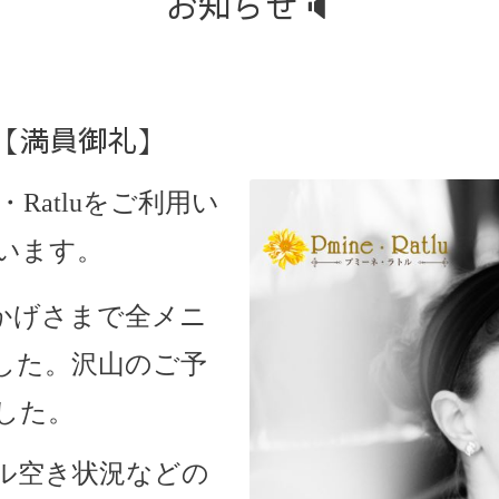
お知らせ🔈
況【満員御礼】
・Ratlu
をご利用い
います。
おかげさまで全メニ
した。沢山のご予
した。
ル空き状況などの