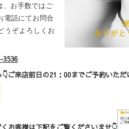
は、お手数ではご
お電話にてお問合
どうぞよろしくお
-3536
ら
👇ご来店
前日の
21
：
00
までご予約いただ
くお客様は下記をご覧くださいませ👇