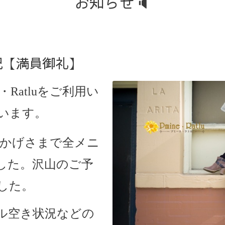
お知らせ🔈
状況【満員御礼】
・Ratlu
をご利用い
います。
はおかげさまで全メニ
した。沢山のご予
した。
ル空き状況などの