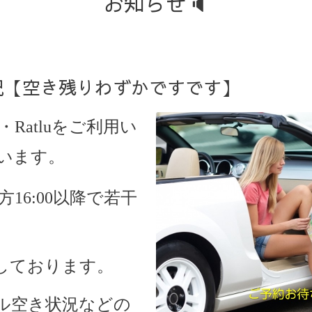
お知らせ🔈
約状況【空き残りわずかですです】
・Ratlu
をご利用い
います。
方16:00以降で若干
しております。
ル空き状況などの