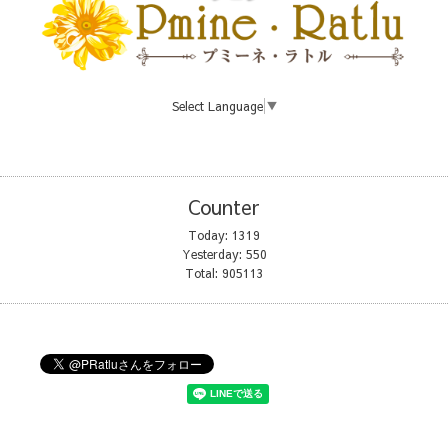
Select Language
▼
Counter
Today:
1319
Yesterday:
550
Total:
905113