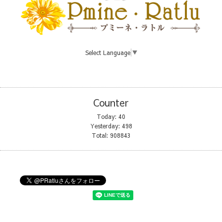
Select Language
▼
Counter
Today:
40
Yesterday:
498
Total:
908843