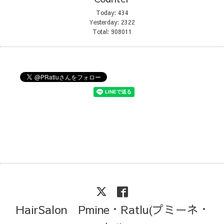
Today:
434
Yesterday:
2322
Total:
908011
HairSalon Pmine・Ratlu(プミーネ・