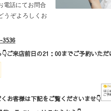
お電話にてお問合
どうぞよろしくお
-3536
ら
👇ご来店
前日の
21
：
00
までご予約いただ
くお客様は下記をご覧くださいませ👇