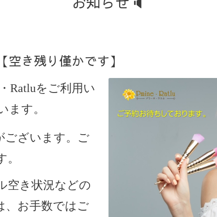
お知らせ🔈
状況【空き残り僅かです】
・Ratlu
をご利用い
います。
きがございます。ご
す。
ル空き状況などの
は、お手数ではご