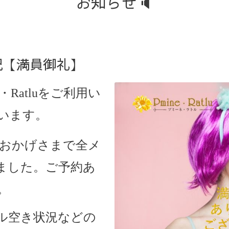
お知らせ🔈
状況【満員御礼】
・Ratlu
をご利用い
います。
は、おかげさまで全メ
ました。ご予約あ
。
ル空き状況などの