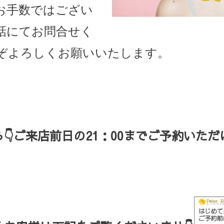
お手数ではござい
話にてお問合せく
ぞよろしくお願いいたします。
ら
👇ご来店
前日の
21
：
00
までご予約いただ