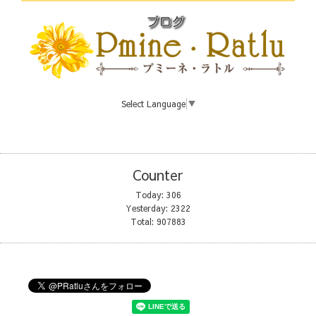
Select Language
▼
Counter
Today:
306
Yesterday:
2322
Total:
907883