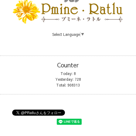
Select Language
▼
Counter
Today:
8
Yesterday:
728
Total:
908313