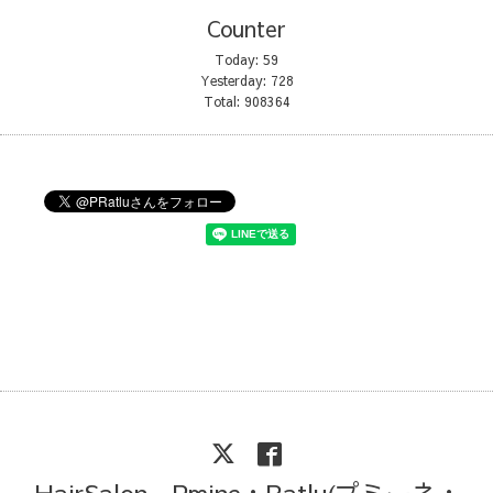
Counter
Today:
59
Yesterday:
728
Total:
908364
HairSalon Pmine・Ratlu(プミーネ・