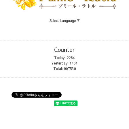
Select Language
▼
Counter
Today:
2284
Yesterday:
1461
Total:
907539