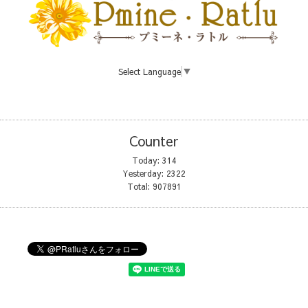
Select Language
▼
Counter
Today:
314
Yesterday:
2322
Total:
907891