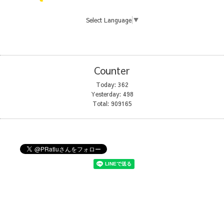
Select Language
▼
Counter
Today:
362
Yesterday:
498
Total:
909165