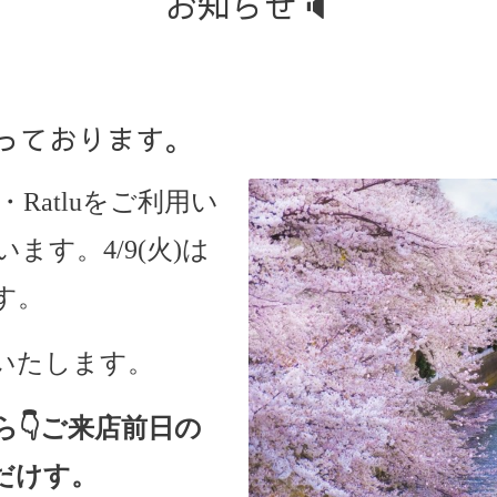
お知らせ🔈
なっております。
ine・Ratluをご利用い
す。4/9(火)は
す。
いたします。
ら
👇ご来店
前日の
だけす。