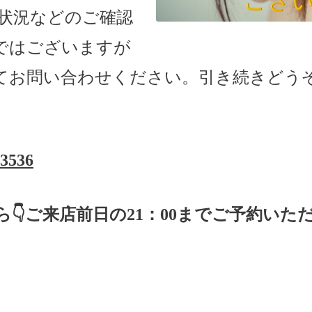
状況などのご確認
ではございますが
てお問い合わせください。引き続きどう
-3536
ら
👇ご来店
前日の
21
：
00
までご予約いた