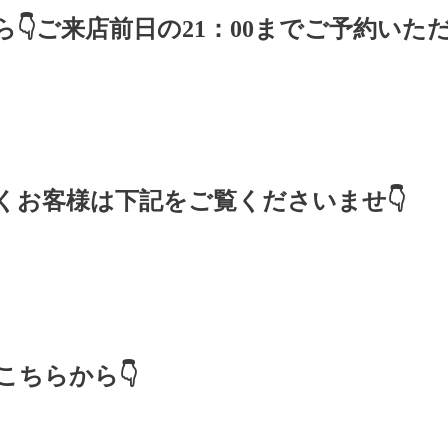
ら
👇ご来店
前日の
21
：
00
までご予約いた
くお客様は下記をご覧くださいませ👇
ちらから👇