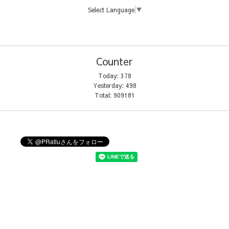
Select Language
▼
Counter
Today:
378
Yesterday:
498
Total:
909181