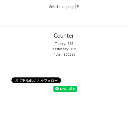
Select Language
▼
Counter
Today:
265
Yesterday:
728
Total:
908570