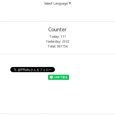
Select Language
▼
Counter
Today:
177
Yesterday:
2322
Total:
907754