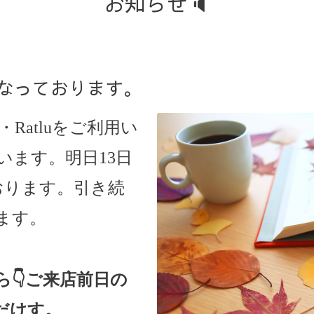
お知らせ🔈
日となっております。
ine・Ratluをご利用い
います。明日13日
おります。引き続
ます。
ら
👇ご来店
前日の
だけす。