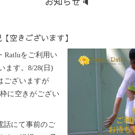
お知らせ🔈
状況【空きございます】
ne・Ratluをご利用い
す。8/28(日)
はございますが
ご予約枠に空きがござい
電話にて事前のご