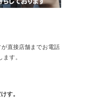
すが直接店舗までお電話
します。
だけす。