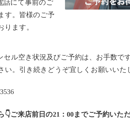
電話にて事前のご
ます。
皆様のご予
おります。
ンセル空き状況及びご予約は、お手数で
さい。引き続きどうぞ宜しくお願いいた
-3536
ら
👇ご来店
前日の
21
：
00
までご予約いた