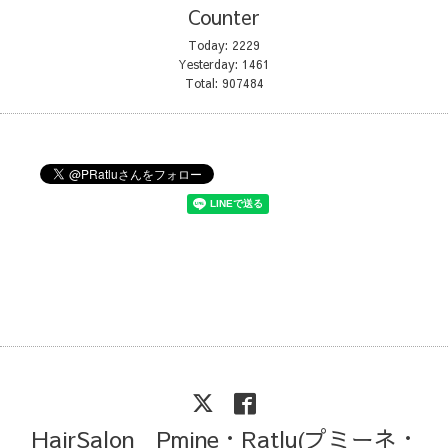
Counter
Today:
2229
Yesterday:
1461
Total:
907484
HairSalon Pmine・Ratlu(プミーネ・