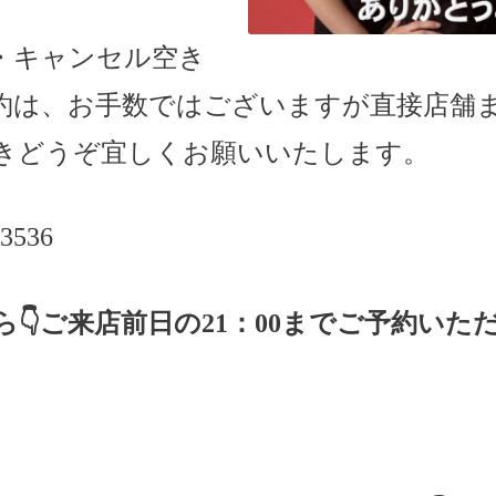
・キャンセル空き
約は、お手数ではございますが直接店舗
きどうぞ宜しくお願いいたします。
-3536
ら
👇ご来店
前日の
21
：
00
までご予約いた