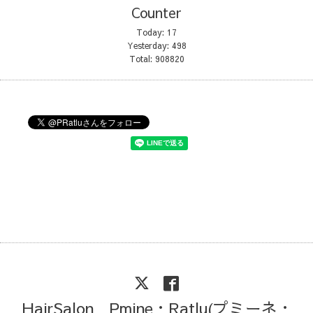
Counter
Today:
17
Yesterday:
498
Total:
908820
HairSalon Pmine・Ratlu(プミーネ・