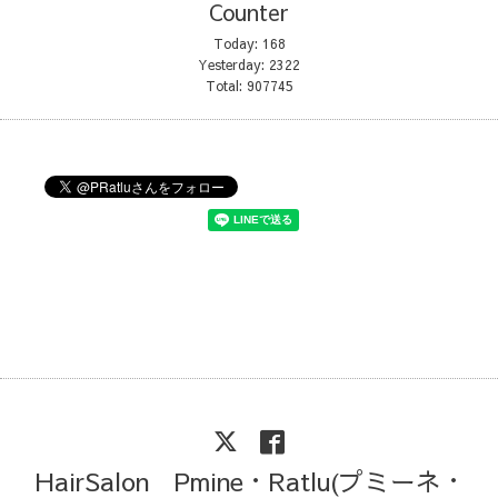
Counter
Today:
168
Yesterday:
2322
Total:
907745
HairSalon Pmine・Ratlu(プミーネ・