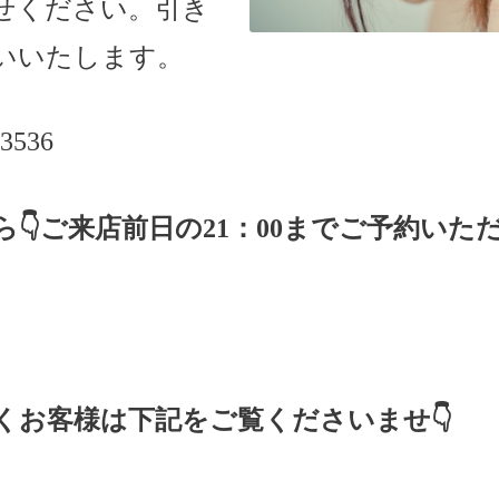
せください。引き
いいたします。
-3536
ら
👇ご来店
前日の
21
：
00
までご予約いた
くお客様は下記をご覧くださいませ👇