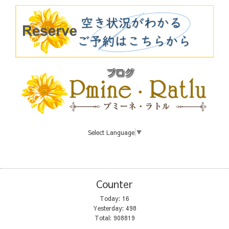
Select Language
▼
Counter
Today:
16
Yesterday:
498
Total:
908819