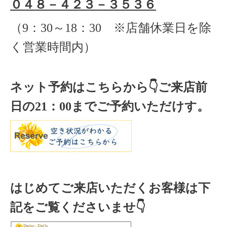
０４８－４２３－３５３６
（
9
：
30
～
18
：
30 ※店舗休業日を除
く
営業時間内）
ネット予約はこちらから
👇ご来店
前
日の
21
：
00
までご予約いただけす。
はじめてご来店いただくお客様は下
記をご覧くださいませ👇