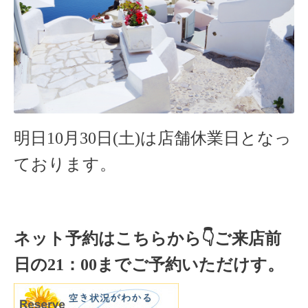
明日10月30日(土)
は店舗休業日となっ
ております。
ネット予約はこちらから
👇ご来店
前
日の
21
：
00
までご予約いただけす。